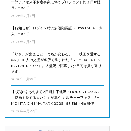
一部アクセス不安定事象に伴うプロジェクト終了日時延
長について
2026年7月7日
【お知らせ】ログイン時の多段階認証（Email MFA）導
入について
2026年7月3日
「好き」が集まると、まちが変わる。——映画を愛する
約2,000人の交流が各所で生まれた『SHIMOKITA CINE
MA PARK 2026』。大盛況で閉幕した2日間を振り返り
ます。
2026年5月29日
【”好き”をもちよる2日間】下北沢・BONUS TRACKに
「映画を愛する人たち」が集う カルチャーフェス「SHI
MOKITA CINEMA PARK 2026」5月5日・6日開催
2026年4月27日