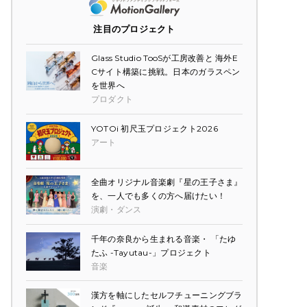
注目のプロジェクト
Glass Studio TooSが工房改善と 海外E
Cサイト構築に挑戦。日本のガラスペン
を世界へ
プロダクト
YOTOi 初尺玉プロジェクト2026
アート
全曲オリジナル音楽劇『星の王子さま』
を、一人でも多くの方へ届けたい！
演劇・ダンス
千年の奈良から生まれる音楽・ 「たゆ
たふ -Tayutau-」プロジェクト
音楽
漢方を軸にしたセルフチューニングブラ