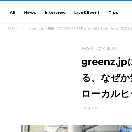
All
News
Interview
Live&Event
Tips
HOME
greenz.jpに掲載！”EGO-WRAPPIN’からも慕われる、な
その他
- 2014.12.07
greenz.
る、なぜか
ローカルヒ
- 2014.12.07