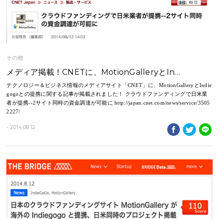
その他
メディア掲載！CNETに、MotionGalleryとIn…
テクノロジー＆ビジネス情報のメディアサイト「CNET」に、MotionGalleryとIndie
gogoとの提携に関する記事が掲載されました！ クラウドファンディングで日米業
者が提携--2サイト同時の資金調達が可能に http://japan.cnet.com/news/service/3505
2227/
- 2014.08.12