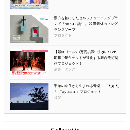
漢方を軸にしたセルフチューニングブラ
ンド『nonu』誕生。 和漢素材のフレグ
ランスソープ
プロダクト
【最終ゴール70万円挑戦中】guizillen |
応援で舞台セットが進化する舞台美術制
作プロジェクト！
演劇・ダンス
千年の奈良から生まれる音楽・ 「たゆた
ふ -Tayutau-」プロジェクト
音楽