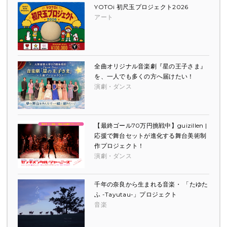
YOTOi 初尺玉プロジェクト2026
アート
全曲オリジナル音楽劇『星の王子さま』
を、一人でも多くの方へ届けたい！
演劇・ダンス
【最終ゴール70万円挑戦中】guizillen |
応援で舞台セットが進化する舞台美術制
作プロジェクト！
演劇・ダンス
千年の奈良から生まれる音楽・ 「たゆた
ふ -Tayutau-」プロジェクト
音楽