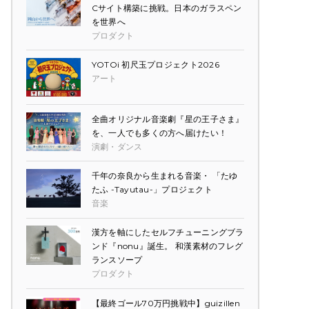
Cサイト構築に挑戦。日本のガラスペン
を世界へ
プロダクト
YOTOi 初尺玉プロジェクト2026
アート
全曲オリジナル音楽劇『星の王子さま』
を、一人でも多くの方へ届けたい！
演劇・ダンス
千年の奈良から生まれる音楽・ 「たゆ
たふ -Tayutau-」プロジェクト
音楽
漢方を軸にしたセルフチューニングブラ
ンド『nonu』誕生。 和漢素材のフレグ
ランスソープ
プロダクト
【最終ゴール70万円挑戦中】guizillen