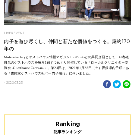
LIVE&EVENT
内子を遊び尽くし、仲間と新たな価値をつくる。築約170
年の…
MotionGalleryとゲストハウス情報マガジンFootPrintsとの共同企画として、47都道
府県のゲストハウスを毎月1宿ずつめぐり開催している「ローカルクリエイター交
流会 -Guesthouse Caravan-」。第24回は、2020年1月25日（土）愛媛県内子町にあ
る「古民家ゲストハウス&バー 内子晴れ」に伺いました。
- 2020.03.23
Ranking
記事ランキング