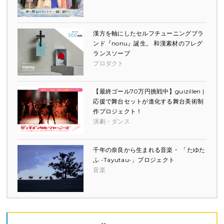
漢方を軸にしたセルフチューニングブラ
ンド『nonu』誕生。 和漢素材のフレグ
ランスソープ
プロダクト
【最終ゴール70万円挑戦中】guizillen |
応援で舞台セットが進化する舞台美術制
作プロジェクト！
演劇・ダンス
千年の奈良から生まれる音楽・ 「たゆた
ふ -Tayutau-」プロジェクト
音楽