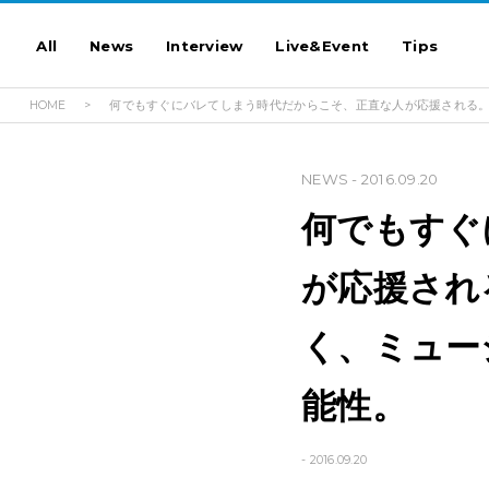
All
News
Interview
Live&Event
Tips
HOME
何でもすぐにバレてしまう時代だからこそ、正直な人が応援される。
NEWS
- 2016.09.20
何でもすぐ
が応援され
く、ミュー
能性。
- 2016.09.20