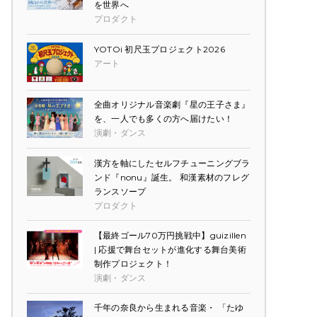
を世界へ
プロダクト
YOTOi 初尺玉プロジェクト2026
アート
全曲オリジナル音楽劇『星の王子さま』
を、一人でも多くの方へ届けたい！
演劇・ダンス
漢方を軸にしたセルフチューニングブラ
ンド『nonu』誕生。 和漢素材のフレグ
ランスソープ
プロダクト
【最終ゴール70万円挑戦中】guizillen
| 応援で舞台セットが進化する舞台美術
制作プロジェクト！
演劇・ダンス
千年の奈良から生まれる音楽・ 「たゆ