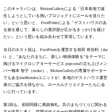
このキャラバンは、MotionGalleryによる「日本各地で誕
生しようとしている熱いプロジェクトにエールを送りた
い」という思いと、
FootPrints
による「ゲストハウスのあ
る旅を通じて、暮らしの選択肢が広がるきっかけを届け
たい」という思いを組み合わせて実現しています。
当日のホスト役は、FootPrintsを運営する前田 有佳利（dar
i）と、"あなたのまちに、新しい映画体験を"をテーマに
掲げるマイクロシアターサービス
popcorn
の立ち上げメン
バー梅本 智子（moko）。MotionGalleryの専属サポーター
でもあるdari&mokoユニットが、各地のゲストハウス運営
者のご協力を得ながら、ローカルクリエイターたちに会
いに行っています。
第2回も、初回同様に満員御礼。呉のまちづくりに関わる
方が非常に多く、空間デザイナーや地域情報のメディア