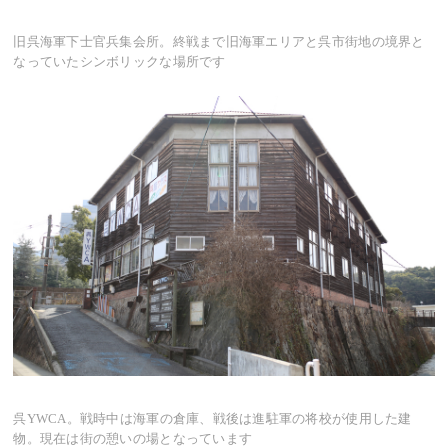
旧呉海軍下士官兵集会所。終戦まで旧海軍エリアと呉市街地の境界と
なっていたシンボリックな場所です
呉YWCA。戦時中は海軍の倉庫、戦後は進駐軍の将校が使用した建
物。現在は街の憩いの場となっています