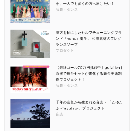
を、一人でも多くの方へ届けたい！
演劇・ダンス
漢方を軸にしたセルフチューニングブラ
ンド『nonu』誕生。 和漢素材のフレグ
ランスソープ
プロダクト
【最終ゴール70万円挑戦中】guizillen |
応援で舞台セットが進化する舞台美術制
作プロジェクト！
演劇・ダンス
千年の奈良から生まれる音楽・ 「たゆた
ふ -Tayutau-」プロジェクト
音楽