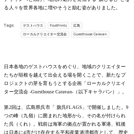
る人々を世界各地に増やそうと励む姿がありました。
Tags:
ゲストハウス
FootPrints
広島
ローカルクリエイター交流会
Guesthouse Caravan
日本各地のゲストハウスをめぐり、地域のクリエイター
たちが垣根を越えて出会える場を開くことで、新たなプ
ロジェクトの芽を育もうとする企画「ローカルクリエイ
ター交流会 -Guesthouse Caravan-（以下キャラバン）」。
第2回は、広島県呉市「
旗呉FLAGS
」で開催しました。9
つの峰（九嶺）に囲まれた地形から、その名が付けられ
た呉（くれ）。戦前は海軍の拠点が置かれる軍港、戦後
は日本に4市だけ存在する平和産業港湾都市として、歴史