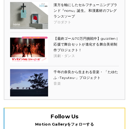
漢方を軸にしたセルフチューニングブラ
ンド『nonu』誕生。 和漢素材のフレグ
ランスソープ
プロダクト
【最終ゴール70万円挑戦中】guizillen |
応援で舞台セットが進化する舞台美術制
作プロジェクト！
演劇・ダンス
千年の奈良から生まれる音楽・ 「たゆた
ふ -Tayutau-」プロジェクト
音楽
Follow Us
Motion Galleryをフォローする