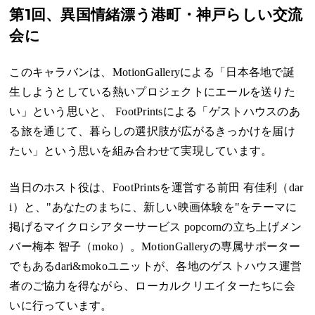
第1回、異国情緒漂う港町・神戸らしい交流
会に
このキャラバンは、MotionGalleryによる「日本各地で誕
生しようとしている熱いプロジェクトにエールを送りた
い」という思いと、
FootPrints
による「ゲストハウスのあ
る旅を通じて、暮らしの選択肢が広がるきっかけを届け
たい」という思いを組み合わせて実現しています。
当日のホスト役は、FootPrintsを運営する前田 有佳利（dar
i）と、"あなたのまちに、新しい映画体験を"をテーマに
掲げるマイクロシアターサービス
popcorn
の立ち上げメン
バー梅本 智子（moko）。MotionGalleryの専属サポーター
でもあるdari&mokoユニットが、各地のゲストハウス運営
者のご協力を得ながら、ローカルクリエイターたちに会
いに行っています。