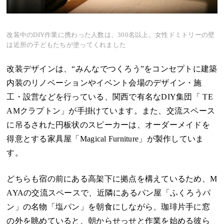
改装中のDIY作業に携わった人数は、300名以上。女性ドミトリーの壁
は近所の子どもたちが塗ってくれました
改装デザインは、“みんなでつくろう”をコンセプトに建築
内装のリノベーションやイベント会場のデザイン・施
工・設営などを行っている、関西で有名なDIY集団「
TE
AMクラプトン
」が手掛けています。また、交流スペース
に吊るされた円板状のスピーカーは、オーダーメイドを
得意とする家具屋「
Magical Furniture
」が製作していま
す。
どちらも宿の前にある高架下に拠点を構えているため、M
AYAの交流スペースで、近隣にあるパン屋「ふくろうパ
ン」の名物「塩パン」を朝食にしながら、珈琲片手に窓
の外を眺めていると、朝からせっせと作業を始める彼ら