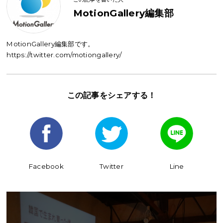
MotionGallery編集部
MotionGallery編集部です。
https://twitter.com/motiongallery/
この記事を
シェアする！
Facebook
Twitter
Line