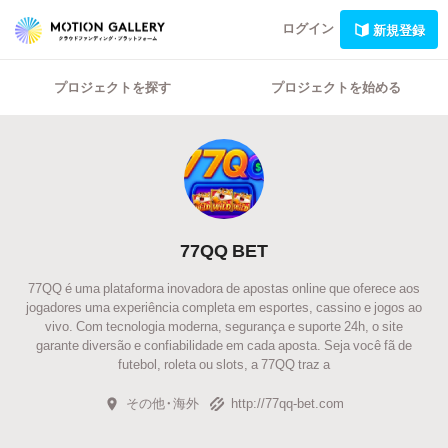
ログイン
新規登録
プロジェクトを探す
プロジェクトを始める
77QQ BET
77QQ é uma plataforma inovadora de apostas online que oferece aos
jogadores uma experiência completa em esportes, cassino e jogos ao
vivo. Com tecnologia moderna, segurança e suporte 24h, o site
garante diversão e confiabilidade em cada aposta. Seja você fã de
futebol, roleta ou slots, a 77QQ traz a
その他・海外
http://77qq-bet.com